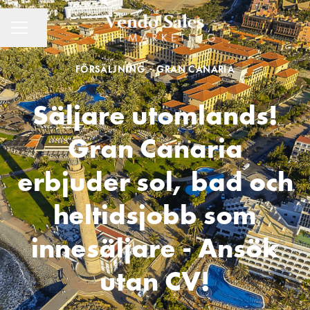
Dela sidan
KARRIÄRMENY
FÖRSÄLJNING
·
GRAN CANARIA
Säljare utomlands!
Gran Canaria
erbjuder sol, bad och
heltidsjobb som
innesäljare - Ansök
utan CV!