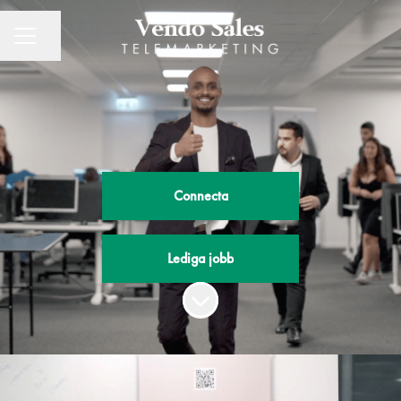
Dela sidan
KARRIÄRMENY
Connecta
Lediga jobb
Skrolla för mer innehåll