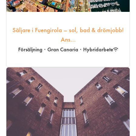
Säljare i Fuengirola – sol, bad & drömjobb!
Ans...
Försäljning
·
Gran Canaria
·
Hybridarbete