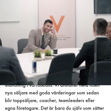
Vi utbildar
framtidens
entreprenörer
Brinner du för personlig utveckling och älskar att
göra affärer, vill du bli en fantastisk säljare och
göra karriär? Oavsett vad som motiverar dig så
kan vi vara din hjälp på vägen.
Vi på Vendo jobbar med försäljning och
utbildning i världsklass. Vi anställer hela tiden
nya säljare med goda värderingar som sedan
blir toppsäljare, coacher, teamleaders eller
egna företagare. Det är bara du själv som sätter