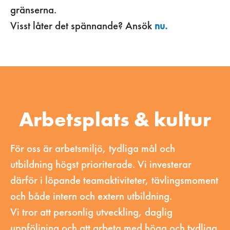
gränserna.
Visst låter det spännande? Ansök
nu.
Arbetsplats & kultur
För oss är arbetsmiljö, tydliga mål och
utbildning högst prioriterade. Vi investerar
därför i löpande teamaktiviteter, tävlingsmoment
och både intern och extern utbildning.
Vi tror att personlig utveckling, daglig
uppföljning och att arbeta med höga och tydliga