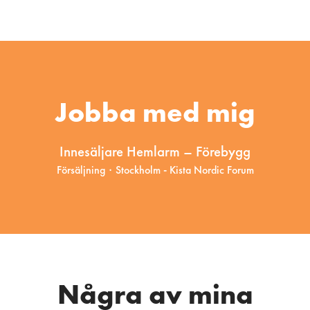
Jobba med mig
Innesäljare Hemlarm – Förebygg
Försäljning
·
Stockholm - Kista Nordic Forum
Några av mina