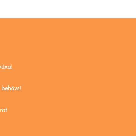
växa!
V behövs!
nst