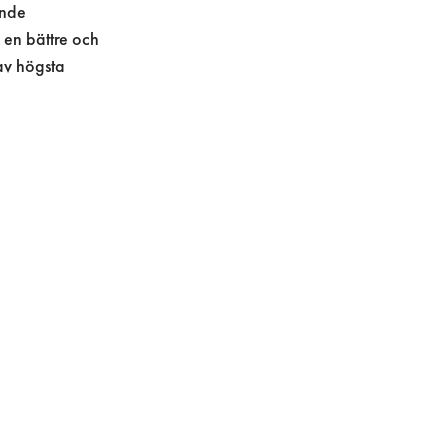
ande
 en bättre och
av högsta