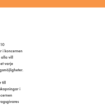
 10
ar i koncernen
lla vill
bet varje
ngsmöjligheter.
till
skapningar i
ncernen
ragsgivares