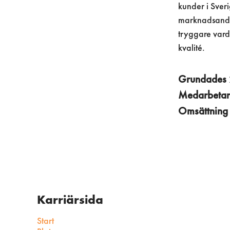
kunder i Sveri
marknadsandel
tryggare vard
kvalité.
Grundades
Medarbeta
Omsättnin
Karriärsida
Start