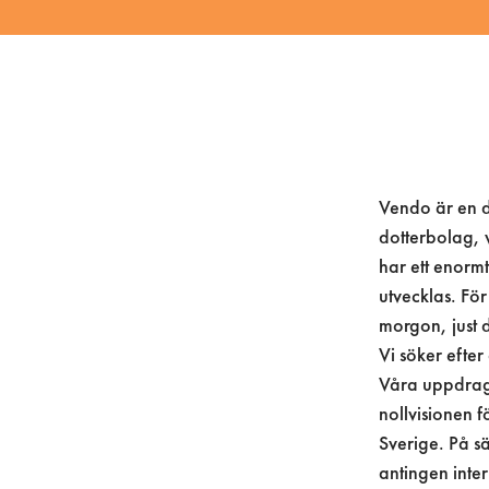
Vendo är en d
dotterbolag, v
har ett enormt
utvecklas. För 
morgon, just d
Vi söker efter
Våra uppdrags
nollvisionen 
Sverige. På s
antingen inte