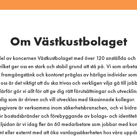
Om Västkustbolaget
el av koncernen Västkustbolaget med över 120 anställda och
ilket ger oss en stark och stabil grund att stå på. Vi som arbet
 framgångstänk och kontoret präglas av härliga individer som a
oss är det viktigt att du ska trivas och verkligen vilja gå till job
ärför gör vi allt för att ge dig rätt förutsättningar och utveckli
 dig som är driven och vill utvecklas med likasinnade kollegor.
givare är verksamma inom säkerhetsbranschen, och vi bidrar 
för bostadsbränder och förebyggande av bolags- och identitet
äljsidan är vi idag fler än 60 medarbetare som jobbar med ko
rnt eller externt med att öka vardagssäkerheten hos våra uppd